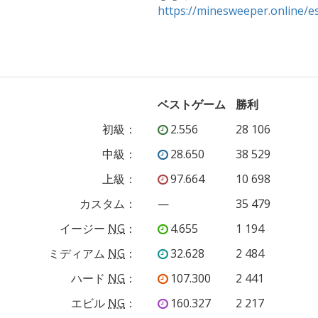
https://minesweeper.online
ベストゲーム
勝利
初級
：
2.556
28 106
中級
：
28.650
38 529
上級
：
97.664
10 698
カスタム
：
—
35 479
イージー
NG
：
4.655
1 194
ミディアム
NG
：
32.628
2 484
ハード
NG
：
107.300
2 441
エビル
NG
：
160.327
2 217