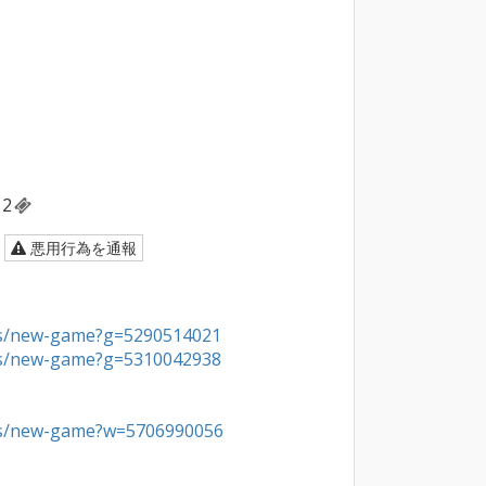
2
悪用行為を通報
/es/new-game?g=5290514021
/es/new-game?g=5310042938
/es/new-game?w=5706990056