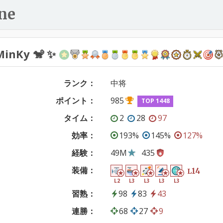
ne
MinKy 🐒 ✨
ランク：
中将
ポイント：
985
TOP 1448
タイム：
2
28
97
効率：
193%
145%
127%
経験：
49M
435
装備：
14
L
L2
L3
L3
L3
L3
習熟：
98
83
43
連勝：
68
27
9