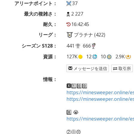
アリーナポイント：
37
最大の複雑さ：
2 227
耐久：
16:42:45
リーグ：
プラチナ (422)
シーズン S128：
441
666
資源：
127K
12
10
2.9K
メッセージを送信
取引所
情報：
https://minesweeper.online
https://minesweeper.online
https://minesweeper.online