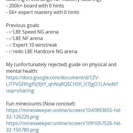
- 200k+ board with 0 hints

- 56+ expert mastery with 0 hints

Previous goals:

- ✅L8E Speed NG arena

- ✅L8E NF arena

- ✅Expert 10 winstreak

- ✅redo L8E Hardcore NG arena

My (unfortunately rejected) guide on physical and 
mental health: 
https://docs.google.com/document/d/1ZV-
LlTFVGFKtgfSJ9JtY_qhNqRQSCH5fi_It7JgO1LA/edit?
usp=sharing
https://minesweeper.online/screen/1041893655-hd-
32-126220.png
https://minesweeper.online/screen/1091057526-hd-
32-150780.png