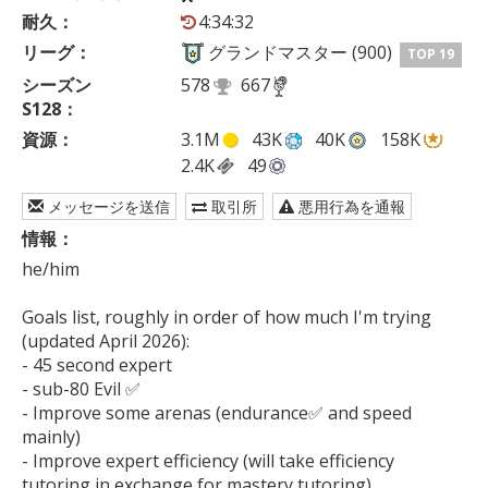
耐久：
4:34:32
リーグ：
グランドマスター (900)
TOP 19
シーズン
578
667
S128：
資源：
3.1M
43K
40K
158K
2.4K
49
メッセージを送信
取引所
悪用行為を通報
情報：
he/him

Goals list, roughly in order of how much I'm trying 
(updated April 2026):

- 45 second expert

- sub-80 Evil ✅

- Improve some arenas (endurance✅ and speed 
mainly)

- Improve expert efficiency (will take efficiency 
tutoring in exchange for mastery tutoring)
