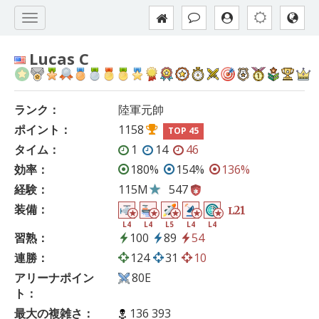
Lucas C
ランク：
陸軍元帥
ポイント：
1158
TOP 45
タイム：
1
14
46
効率：
180%
154%
136%
経験：
115M
547
装備：
21
L
L4
L4
L5
L4
L4
習熟：
100
89
54
連勝：
124
31
10
アリーナポイン
80E
ト：
最大の複雑さ：
136 393