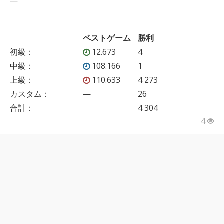
—
ベストゲーム
勝利
初級
：
12.673
4
中級
：
108.166
1
上級
：
110.633
4 273
カスタム
：
—
26
合計：
4 304
4