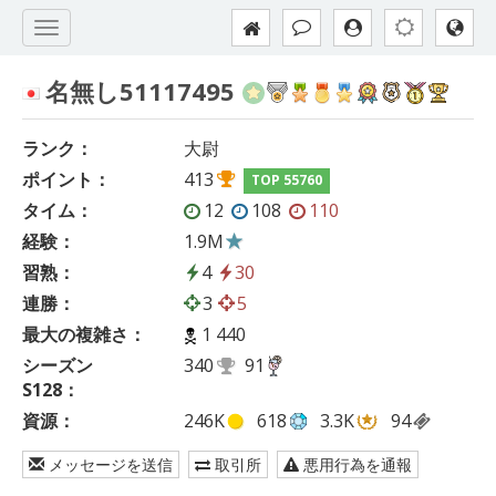
名無し51117495
ランク：
大尉
ポイント：
413
TOP 55760
タイム：
12
108
110
経験：
1.9M
習熟：
4
30
連勝：
3
5
最大の複雑さ：
1 440
シーズン
340
91
S128：
資源：
246K
618
3.3K
94
メッセージを送信
取引所
悪用行為を通報