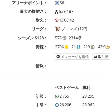
アリーナポイント：
56
最大の複雑さ：
539 187
耐久：
13:00:42
リーグ：
ブロンズ (127)
シーズン S128：
578
2314
資源：
270K
21
219
43K
メッセージを送信
取引所
情報：
—
ベストゲーム
勝利
初級
：
2.755
29 295
中級
：
26.206
23 962