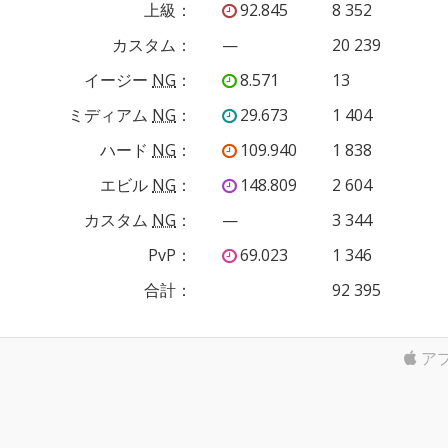
上級
：
92.845
8 352
カスタム
：
—
20 239
イージー
NG
：
8.571
13
ミディアム
NG
：
29.673
1 404
ハード
NG
：
109.940
1 838
エビル
NG
：
148.809
2 604
カスタム
NG
：
—
3 344
PvP
：
69.023
1 346
合計：
92 395
ア