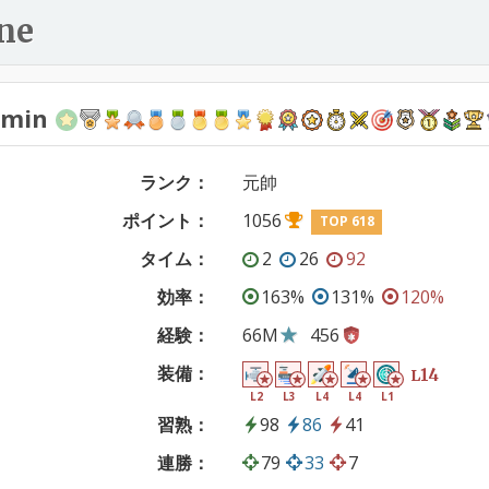
ne
lmin
ランク：
元帥
ポイント：
1056
TOP 618
タイム：
2
26
92
効率：
163%
131%
120%
経験：
66M
456
装備：
14
L
L2
L3
L4
L4
L1
習熟：
98
86
41
連勝：
79
33
7