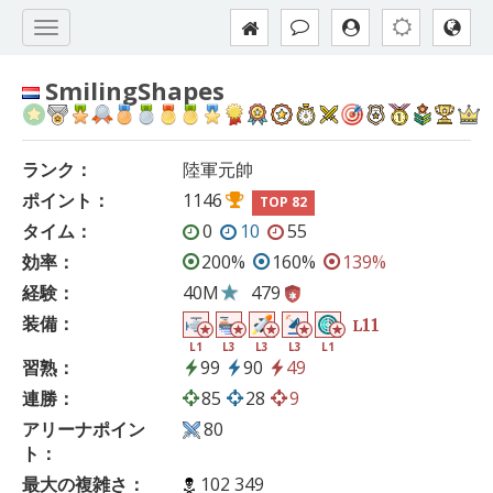
SmilingShapes
ランク：
陸軍元帥
ポイント：
1146
TOP 82
タイム：
0
10
55
効率：
200%
160%
139%
経験：
40M
479
装備：
11
L
L1
L3
L3
L3
L1
習熟：
99
90
49
連勝：
85
28
9
アリーナポイン
80
ト：
最大の複雑さ：
102 349