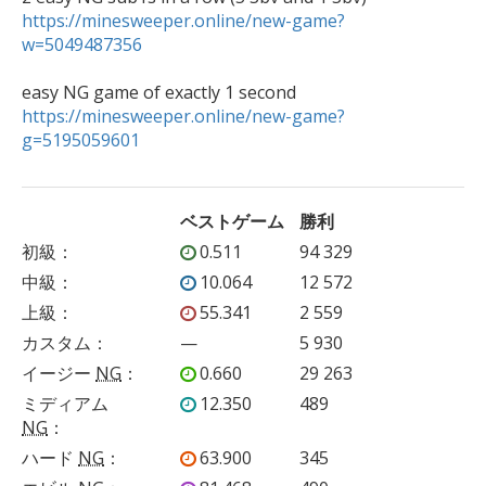
https://minesweeper.online/new-game?
w=5049487356
https://minesweeper.online/new-game?
g=5195059601
ベストゲーム
勝利
初級
：
0.511
94 329
中級
：
10.064
12 572
上級
：
55.341
2 559
カスタム
：
—
5 930
イージー
NG
：
0.660
29 263
ミディアム
12.350
489
NG
：
ハード
NG
：
63.900
345