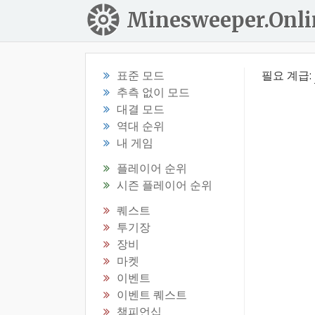
Minesweeper.Onli
표준 모드
필요 계급:
추측 없이 모드
대결 모드
역대 순위
내 게임
플레이어 순위
시즌 플레이어 순위
퀘스트
투기장
장비
마켓
이벤트
이벤트 퀘스트
챔피언십