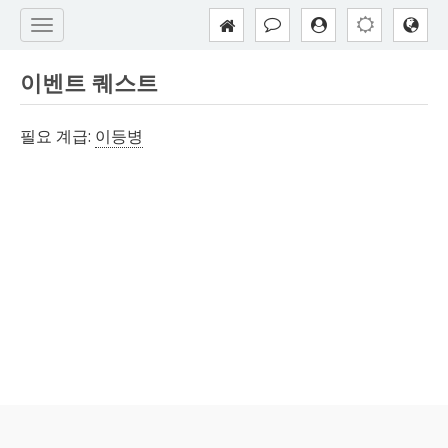
이벤트 퀘스트
필요 계급:
이등병