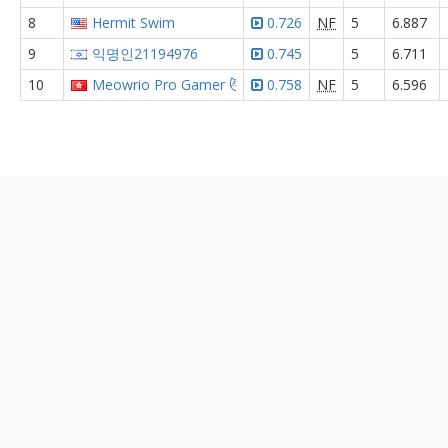
8
Hermit Swim
0.726
NF
5
6.887
9
익명인21194976
0.745
5
6.711
10
Meowrio Pro Gamer 😼
0.758
NF
5
6.596