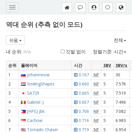
역대 순위 (추측 없이 모드)
전체
쉬움
내 순위:
n/a
깃발 없이
정렬기준: 시간
순위
플레이어
시간
3BV
3BV/s
1
johanmnsw
0.167
NF
5
30
2
SmilingShapes
0.660
NF
5
7.576
3
SA729
0.665
NF
5
7.519
4
Gabriel ;)
0.667
NF
5
7.496
5
[HPS] jbk
0.706
NF
5
7.082
6
Cachow
0.716
NF
5
6.983
7
Tornado Chaser
0.719
NF
5
6.954