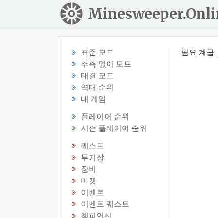
Minesweeper.Onli
표준 모드
필요 계급:
추측 없이 모드
대결 모드
역대 순위
내 게임
플레이어 순위
시즌 플레이어 순위
퀘스트
투기장
장비
마켓
이벤트
이벤트 퀘스트
챔피언십