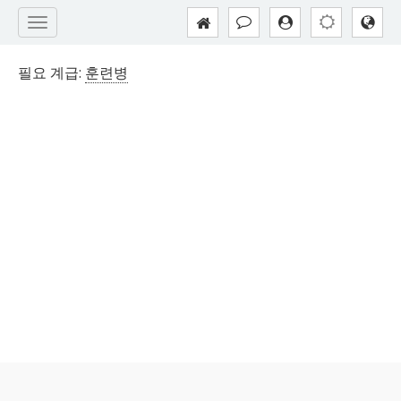
필요 계급:
훈련병