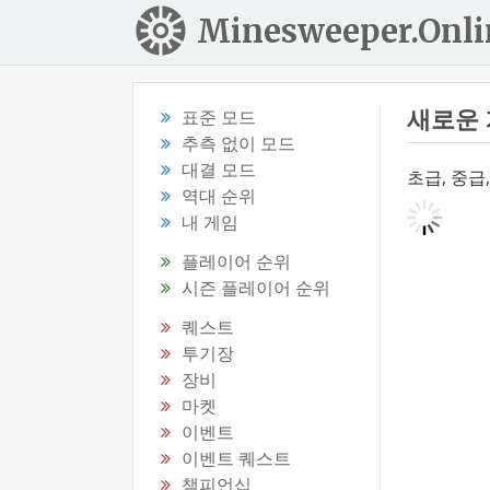
Minesweeper.Onli
새로운
표준 모드
추측 없이 모드
대결 모드
초급, 중급
역대 순위
내 게임
플레이어 순위
시즌 플레이어 순위
퀘스트
투기장
장비
마켓
이벤트
이벤트 퀘스트
챔피언십