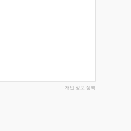
개인 정보 정책