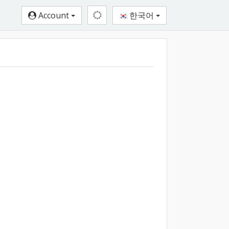
Account
한국어