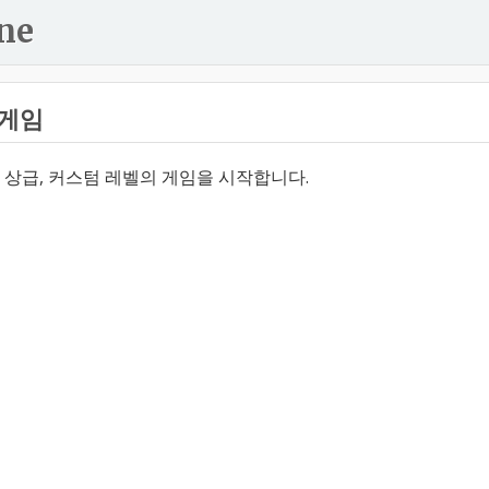
ne
 게임
, 상급, 커스텀 레벨의 게임을 시작합니다.