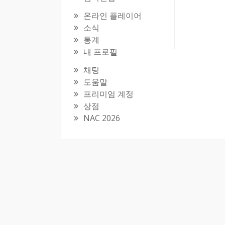
온라인 플레이어
소식
통계
내 프로필
채팅
도움말
프리미엄 계정
상점
NAC 2026