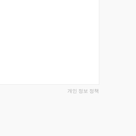
개인 정보 정책