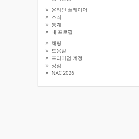
온라인 플레이어
소식
통계
내 프로필
채팅
도움말
프리미엄 계정
상점
NAC 2026