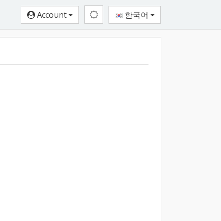
Account
한국어