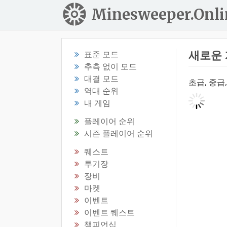
Minesweeper.Onli
새로운
표준 모드
추측 없이 모드
대결 모드
초급, 중급
역대 순위
내 게임
플레이어 순위
시즌 플레이어 순위
퀘스트
투기장
장비
마켓
이벤트
이벤트 퀘스트
챔피언십