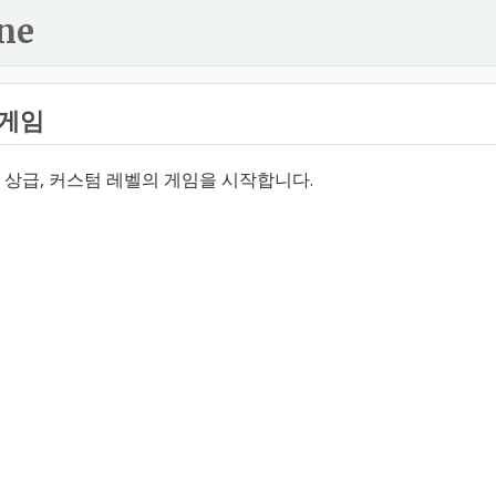
ne
 게임
, 상급, 커스텀 레벨의 게임을 시작합니다.