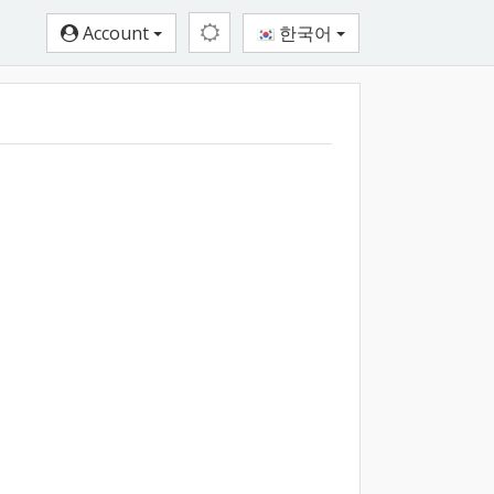
Account
한국어