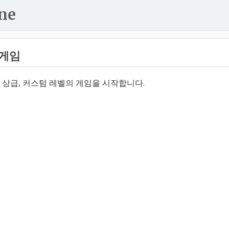
ne
 게임
, 상급, 커스텀 레벨의 게임을 시작합니다.