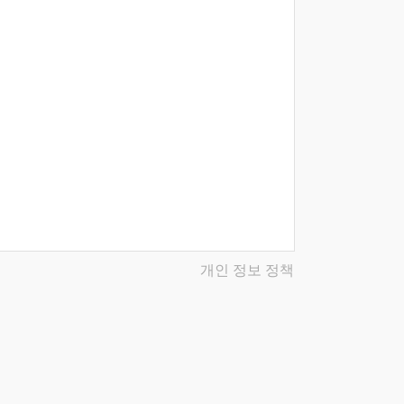
개인 정보 정책