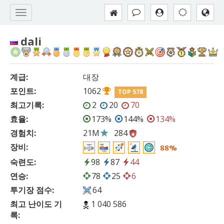
dali
계급:
대장
포인트:
1062
TOP 578
최고기록:
2
20
70
효율:
173%
144%
134%
경험치:
21M
284
장비:
88%
숙련도:
98
87
44
연승:
78
25
6
투기장 점수:
64
최고 난이도 기
1 040 586
록: