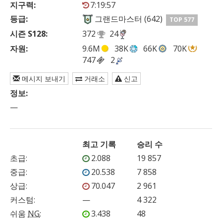
지구력:
7:19:57
등급:
그랜드마스터 (642)
TOP 577
시즌 S128:
372
24
자원:
9.6M
38K
66K
70K
747
2
메시지 보내기
거래소
신고
정보:
—
최고 기록
승리 수
초급
:
2.088
19 857
중급
:
20.538
7 858
상급
:
70.047
2 961
커스텀
:
—
4 322
쉬움
NG
:
3.438
48