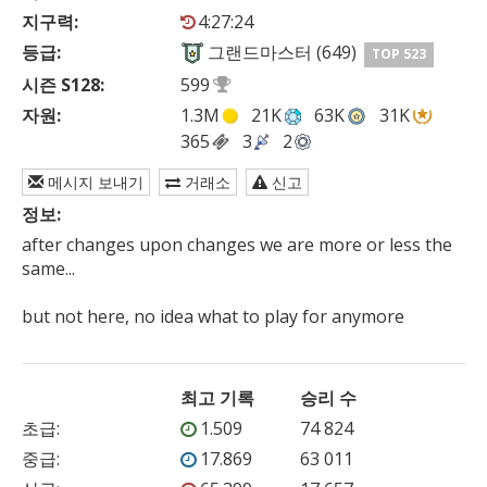
지구력:
4:27:24
등급:
그랜드마스터 (649)
TOP 523
시즌 S128:
599
자원:
1.3M
21K
63K
31K
365
3
2
메시지 보내기
거래소
신고
정보:
after changes upon changes we are more or less the 
same...

but not here, no idea what to play for anymore
최고 기록
승리 수
초급
:
1.509
74 824
중급
:
17.869
63 011