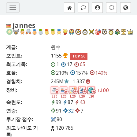
jannes
계급:
원수
포인트:
1155
TOP 56
최고기록:
1
17
65
효율:
210%
157%
140%
경험치:
245M
1 337
장비:
100
L
L20
L20
L20
L20
L20
숙련도:
99
87
43
연승:
91
32
7
투기장 점수:
80
최고 난이도 기
120 785
록: