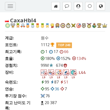
CaxaHbl4
계급:
원수
포인트:
1112
TOP 240
최고기록:
1
17
66
효율:
180%
152%
134%
경험치:
99M
674
장비:
44
L
L9
L9
L8
L9
L9
숙련도:
99
87
51
연승:
95
36
7
투기장 점수:
76
최고 난이도 기
20 387
록: