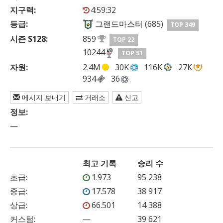
지구력:
4:59:32
등급:
그랜드마스터 (685)
TOP 349
시즌 S128:
859
TOP 22
10244
TOP 51
자원:
2.4M
30K
116K
27K
934
36
메시지 보내기
거래소
신고
정보:
—
최고 기록
승리 수
초급
:
1.973
95 238
중급
:
17.578
38 917
상급
:
66.501
14 388
커스텀
:
—
39 621