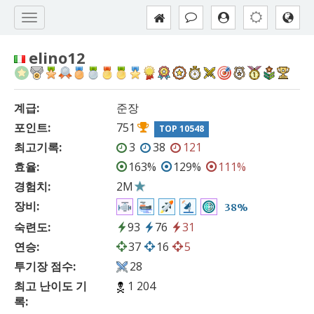
elino12
계급:
준장
포인트:
751
TOP 10548
최고기록:
3
38
121
효율:
163%
129%
111%
경험치:
2M
장비:
38%
숙련도:
93
76
31
연승:
37
16
5
투기장 점수:
28
최고 난이도 기
1 204
록: