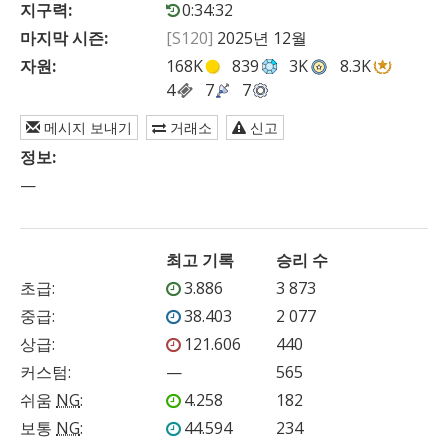
지구력:
0:34:32
마지막 시즌:
[S120]
2025년 12월
자원:
168K
839
3K
8.3K
4
7
7
메시지 보내기
거래소
신고
정보:
—
최고 기록
승리 수
초급
:
3.886
3 873
중급
:
38.403
2 077
상급
:
121.606
440
커스텀
:
—
565
쉬움
NG
:
4.258
182
보통
NG
:
44.594
234