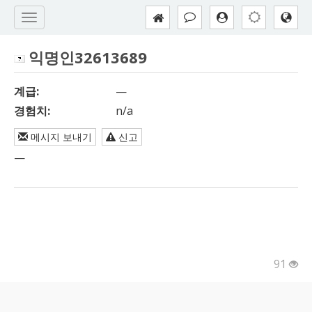
익명인32613689
계급:
—
경험치:
n/a
메시지 보내기
신고
—
91