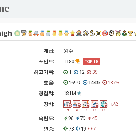
ne
high
계급:
원수
포인트:
1180
TOP 10
최고기록:
1
12
39
효율:
169%
144%
137%
경험치:
181M
장비:
42
L
L9
L6
L9
L9
L9
숙련도:
98
79
45
연승:
73
19
7