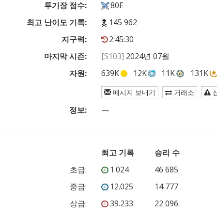
투기장 점수:
80E
최고 난이도 기록:
145 962
지구력:
2:45:30
마지막 시즌:
[S103]
2024년 07월
자원:
639K
12K
11K
131K
메시지 보내기
거래소
정보:
—
최고 기록
승리 수
초급
:
1.024
46 685
중급
:
12.025
14 777
상급
:
39.233
22 096