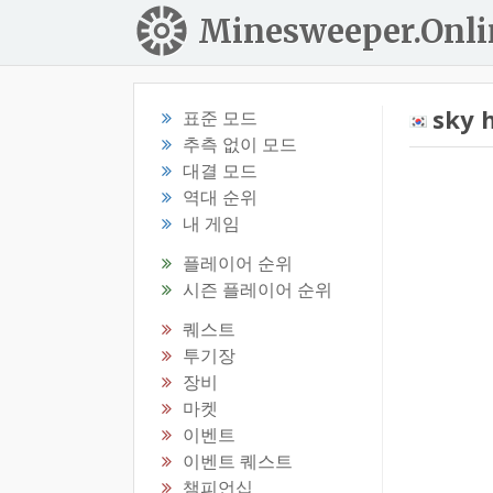
Minesweeper.Onli
sky 
표준 모드
추측 없이 모드
대결 모드
역대 순위
내 게임
플레이어 순위
시즌 플레이어 순위
퀘스트
투기장
장비
마켓
이벤트
이벤트 퀘스트
챔피언십