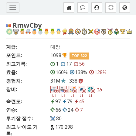
RmwCby
계급:
대장
포인트:
1098
TOP 322
최고기록:
1
17
56
효율:
160%
138%
128%
경험치:
31M
338
장비:
5
L
L1
L1
L1
L1
L1
숙련도:
97
79
45
연승:
66
24
7
투기장 점수:
80
최고 난이도 기
170 298
록: