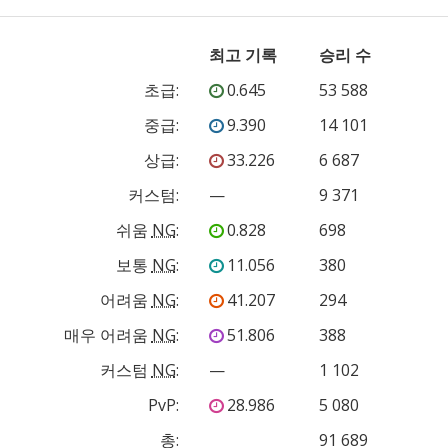
최고 기록
승리 수
초급
:
0.645
53 588
중급
:
9.390
14 101
상급
:
33.226
6 687
커스텀
:
—
9 371
쉬움
NG
:
0.828
698
보통
NG
:
11.056
380
어려움
NG
:
41.207
294
매우 어려움
NG
:
51.806
388
커스텀
NG
:
—
1 102
PvP
:
28.986
5 080
총:
91 689