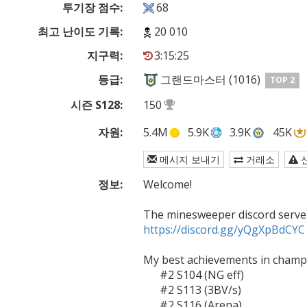
투기장 점수:
68
최고 난이도 기록:
20 010
지구력:
3:15:25
등급:
그랜드마스터 (1016)
TOP 2
시즌 S128:
150
자원:
5.4M
5.9K
3.9K
45K
메시지 보내기
거래소
정보:
Welcome!

https://discord.gg/yQgXpBdCYC
My best achievements in champi
      #2 S104 (NG eff)

      #2 S113 (3BV/s)

      #2 S116 (Arena)
