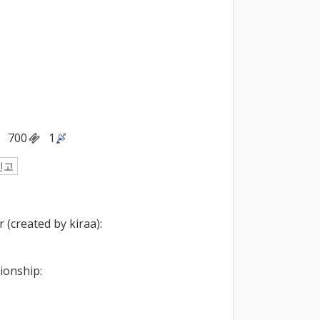
700
1
신고
onship:
