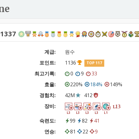
ne
1337
계급:
원수
포인트:
1136
TOP 117
최고기록:
0
9
33
효율:
220%
184%
149%
경험치:
42M
412
장비:
13
L
L3
L3
L3
L3
L1
숙련도:
99
82
41
연승:
81
22
9