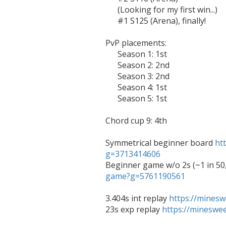
      (Looking for my first win...)

      #1 S125 (Arena), finally!

PvP placements:

      Season 1: 1st

      Season 2: 2nd

      Season 3: 2nd

      Season 4: 1st

      Season 5: 1st

Chord cup 9: 4th

Symmetrical beginner board 
ht
g=3713414606

Beginner game w/o 2s (~1 in 50
game?g=5761190561
3.404s int replay 
https://mines
23s exp replay 
https://minesw