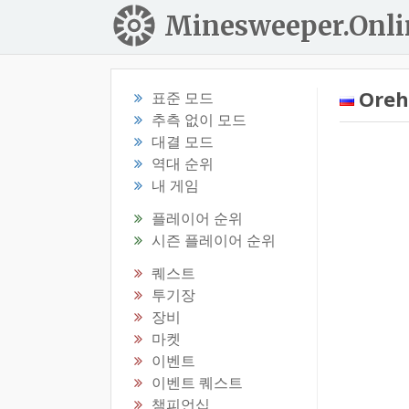
Minesweeper.Onli
Oreh
표준 모드
추측 없이 모드
대결 모드
역대 순위
내 게임
플레이어 순위
시즌 플레이어 순위
퀘스트
투기장
장비
마켓
이벤트
이벤트 퀘스트
챔피언십