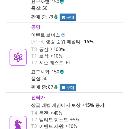
요구사항: 150
품질: 50
판매 중: 79
구매
공명
이벤트 보너스
[S128]
랭킹 순위 페널티:
-15%
T8
동전:
+100%
T1
보석:
+10%
T2
시즌 퀘스트:
+1
요구사항: 150
품질: 50
판매 중: 87
구매
전략가
상급 레벨 게임에서 보상
+15%
증가.
T4
동전:
+40%
T2
엘리트 퀘스트:
+5%
T3
이벤트 자원:
+10%