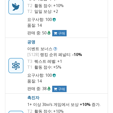
T2
활동 점수:
+10%
T2
일일 보상:
+2
요구사항: 100
품질: 14
판매 중: 50
구매
공명
이벤트 보너스
[S128]
랭킹 순위 페널티:
-10%
T3
퀘스트 레벨:
+1
T1
활동 점수:
+5%
요구사항: 100
품질: 14
판매 중: 38
구매
촉진자
1+ 이상 3bv/s 게임에서 보상
+10%
증가.
T2
활동 점수:
+10%