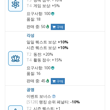
T3
명예 점수:
+10%
T4
게임 보상:
+5%
요구사항: 100
품질: 18
판매 중: 50
구매
각성
일일 퀘스트 보상:
+10%
시즌 퀘스트 보상:
+10%
T2
동전:
+20%
T4
활동 점수:
+15%
요구사항: 100
품질: 16
판매 중: 45
구매
공명
이벤트 보너스
[S128]
랭킹 순위 페널티:
-10%
T2
시즌 퀘스트:
+1