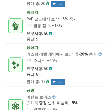
판매 중: 20
구매
파괴자
PvP 모드에서 보상
+5%
증가.
T4
활동 점수:
+15%
요구사항: 50
품질: 9
몽상가
커스텀 레벨 게임에서 보상
+5
-
20%
증가.
T3
오닉스:
+60%
요구사항: 50
품질: 8
판매 중: 17
구매
공명
이벤트 보너스
[S128]
랭킹 순위 페널티:
-5%
T3
경험치:
+30%