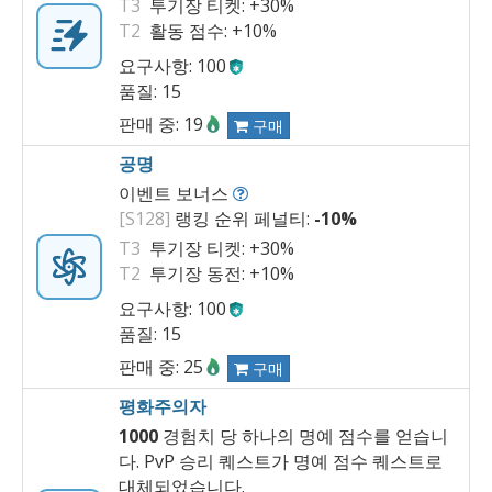
T3
투기장 티켓:
+30%
T2
활동 점수:
+10%
요구사항: 100
품질: 15
판매 중: 19
구매
공명
이벤트 보너스
[S128]
랭킹 순위 페널티:
-10%
T3
투기장 티켓:
+30%
T2
투기장 동전:
+10%
요구사항: 100
품질: 15
판매 중: 25
구매
평화주의자
1000
경험치 당 하나의 명예 점수를 얻습니
다. PvP 승리 퀘스트가 명예 점수 퀘스트로
대체되었습니다.