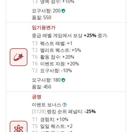
T3
명예 점수:
+10%
요구사항: 200
품질: 550
임기응변가
중급 레벨 게임에서 보상
+25%
증가.
T3
퀘스트 레벨:
+1
T2
엘리트 퀘스트:
+5%
T6
활동 점수:
+20%
T6
이벤트 자원:
+20%
T2
요구사항:
-10%
요구사항: 180
품질: 450
공명
이벤트 보너스
[S128]
랭킹 순위 페널티:
-25%
T1
경험치:
+10%
T5
일일 퀘스트:
+2