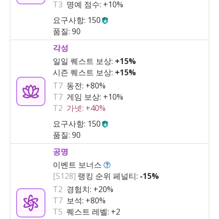
T3
명예 점수:
+10%
요구사항: 150
품질: 90
각성
일일 퀘스트 보상:
+15%
시즌 퀘스트 보상:
+15%
T7
동전:
+80%
T7
게임 보상:
+10%
T2
가넷:
+40%
요구사항: 150
품질: 90
공명
이벤트 보너스
[S128]
랭킹 순위 페널티:
-15%
T2
경험치:
+20%
T7
보석:
+80%
T5
퀘스트 레벨:
+2