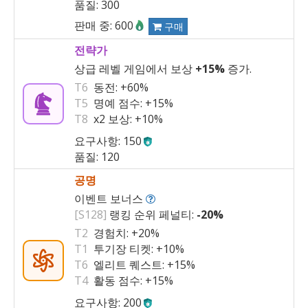
품질: 300
판매 중: 600
구매
전략가
상급 레벨 게임에서 보상
+15%
증가.
T6
동전:
+60%
T5
명예 점수:
+15%
T8
x2 보상:
+10%
요구사항: 150
품질: 120
공명
이벤트 보너스
[S128]
랭킹 순위 페널티:
-20%
T2
경험치:
+20%
T1
투기장 티켓:
+10%
T6
엘리트 퀘스트:
+15%
T4
활동 점수:
+15%
요구사항: 200