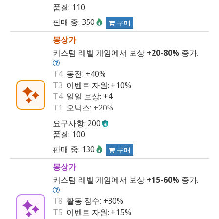
품질: 110
판매 중: 350
구매
몽상가
커스텀 레벨 게임에서 보상
+20
-
80%
증가.
T4
동전:
+40%
T3
이벤트 자원:
+10%
T4
일일 보상:
+4
T1
오닉스:
+20%
요구사항: 200
품질: 100
판매 중: 130
구매
몽상가
커스텀 레벨 게임에서 보상
+15
-
60%
증가.
T8
활동 점수:
+30%
T5
이벤트 자원:
+15%