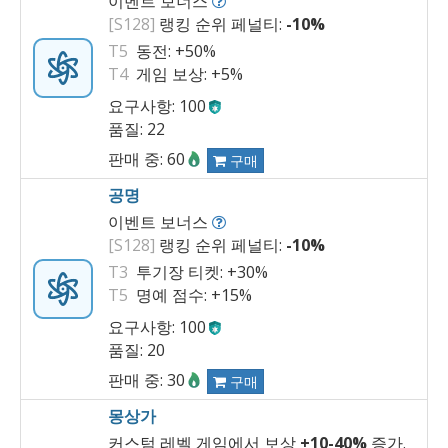
이벤트 보너스
[S128]
랭킹 순위 페널티:
-10%
T5
동전:
+50%
T4
게임 보상:
+5%
요구사항: 100
품질: 22
판매 중: 60
구매
공명
이벤트 보너스
[S128]
랭킹 순위 페널티:
-10%
T3
투기장 티켓:
+30%
T5
명예 점수:
+15%
요구사항: 100
품질: 20
판매 중: 30
구매
몽상가
커스텀 레벨 게임에서 보상
+10
-
40%
증가.