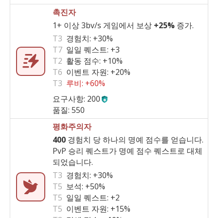
촉진자
1+ 이상 3bv/s 게임에서 보상
+25%
증가.
T3
경험치:
+30%
T7
일일 퀘스트:
+3
T2
활동 점수:
+10%
T6
이벤트 자원:
+20%
T3
루비:
+60%
요구사항: 200
품질: 550
평화주의자
400
경험치 당 하나의 명예 점수를 얻습니다.
PvP 승리 퀘스트가 명예 점수 퀘스트로 대체
되었습니다.
T3
경험치:
+30%
T5
보석:
+50%
T5
일일 퀘스트:
+2
T5
이벤트 자원:
+15%