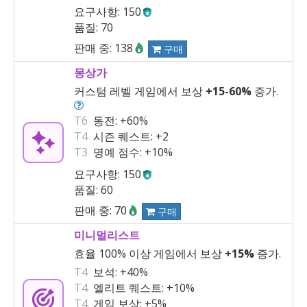
요구사항: 150
품질: 70
판매 중: 138
구매
몽상가
커스텀 레벨 게임에서 보상
+15
-
60%
증가.
T6
동전:
+60%
T4
시즌 퀘스트:
+2
T3
명예 점수:
+10%
요구사항: 150
품질: 60
판매 중: 70
구매
미니멀리스트
효율 100% 이상 게임에서 보상
+15%
증가.
T4
보석:
+40%
T4
엘리트 퀘스트:
+10%
T4
게임 보상:
+5%