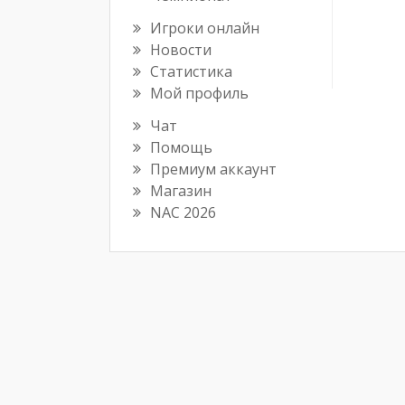
Игроки онлайн
Новости
Статистика
Мой профиль
Чат
Помощь
Премиум аккаунт
Магазин
NAC 2026