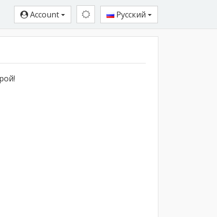
Account
Русский
рой!