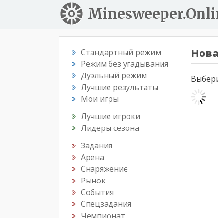
Minesweeper.Onli
Нова
Стандартный режим
Режим без угадывания
Дуэльный режим
Выбери
Лучшие результаты
Мои игры
Лучшие игроки
Лидеры сезона
Задания
Арена
Снаряжение
Рынок
События
Спецзадания
Чемпионат