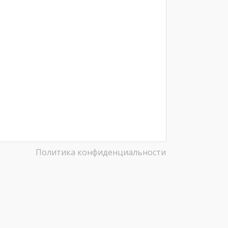
Политика конфиденциальности