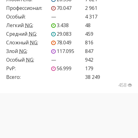
Профессионал
:
70.047
2 961
Особый
:
—
4 317
Легкий
NG
:
3.438
48
Средний
NG
:
29.083
459
Сложный
NG
:
78.049
816
Злой
NG
:
117.095
847
Особый
NG
:
—
942
PvP
:
56.999
179
Всего:
38 249
458