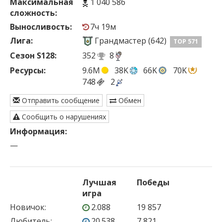
Максимальная
1 040 586
сложность:
Выносливость:
7ч 19м
Лига:
Грандмастер (642)
TOP 571
Сезон S128:
352
8
Ресурсы:
9.6M
38K
66K
70K
748
2
Отправить сообщение
Обмен
Сообщить о нарушениях
Информация:
—
Лучшая
Победы
игра
Новичок
:
2.088
19 857
Любитель
:
20.538
7 821