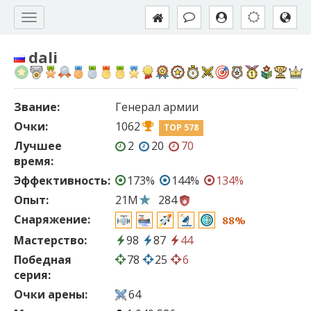
dali
Звание:
Генерал армии
Очки:
1062
TOP 578
Лучшее
2
20
70
время:
Эффективность:
173%
144%
134%
Опыт:
21M
284
Снаряжение:
88%
Мастерство:
98
87
44
Победная
78
25
6
серия:
Очки арены:
64