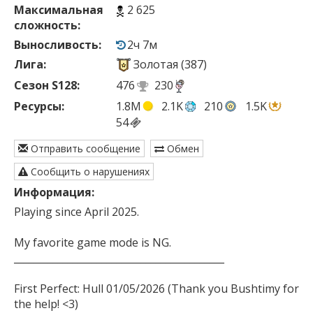
Максимальная
2 625
сложность:
Выносливость:
2ч 7м
Лига:
Золотая (387)
Сезон S128:
476
230
Ресурсы:
1.8M
2.1K
210
1.5K
54
Отправить сообщение
Обмен
Сообщить о нарушениях
Информация:
Playing since April 2025.  

My favorite game mode is NG.

___________________________________________

First Perfect: Hull 01/05/2026 (Thank you Bushtimy for 
the help! <3) 
