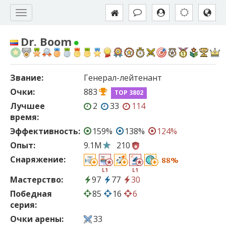
Dr. Boom
Звание:
Генерал-лейтенант
Очки:
883
TOP 3802
Лучшее
2
33
114
время:
Эффективность:
159%
138%
124%
Опыт:
9.1M
210
Снаряжение:
88%
L1
L1
Мастерство:
97
77
30
Победная
85
16
6
серия:
Очки арены:
33