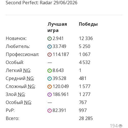
Second Perfect: Radar 29/06/2026
Лучшая
Победы
игра
Новичок
:
2.941
12 336
Любитель
:
33.749
5 250
Профессионал
:
114.187
1 067
Особый
:
—
4 532
Легкий
NG
:
8.643
1
Средний
NG
:
39.528
481
Сложный
NG
:
120.049
1 577
Злой
NG
:
186.961
1 277
Особый
NG
:
—
767
PvP
:
82.391
997
Всего:
28 285
194