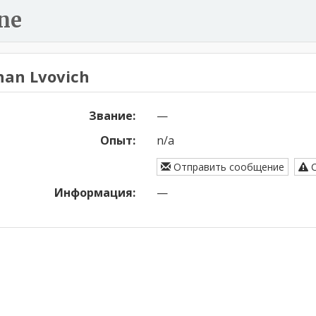
ne
han Lvovich
Звание:
—
Опыт:
n/a
Отправить сообщение
С
Информация:
—