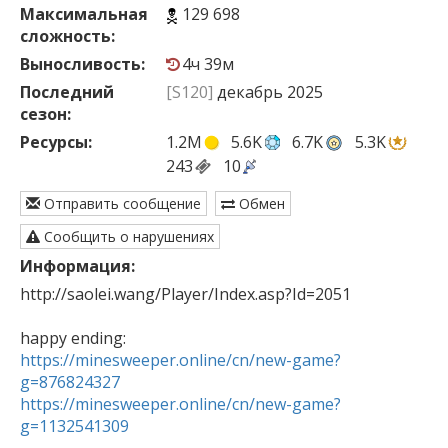
Максимальная
129 698
сложность:
Выносливость:
4ч 39м
Последний
[S120]
декабрь 2025
сезон:
Ресурсы:
1.2M
5.6K
6.7K
5.3K
243
10
Отправить сообщение
Обмен
Сообщить о нарушениях
Информация:
http://saolei.wang/Player/Index.asp?Id=2051

https://minesweeper.online/cn/new-game?
g=876824327
https://minesweeper.online/cn/new-game?
g=1132541309