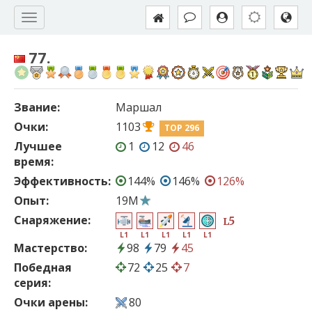
77.
Звание:
Маршал
Очки:
1103
TOP 296
Лучшее
1
12
46
время:
Эффективность:
144%
146%
126%
Опыт:
19M
Снаряжение:
5
L
L1
L1
L1
L1
L1
Мастерство:
98
79
45
Победная
72
25
7
серия:
Очки арены:
80