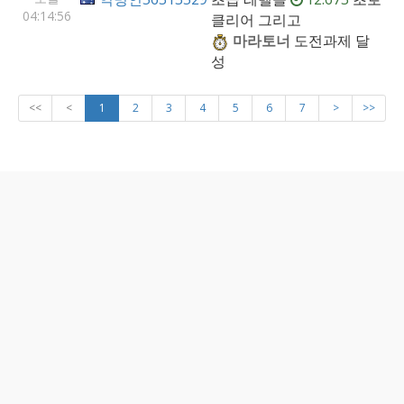
04:14:56
클리어 그리고
마라토너
도전과제 달
성
<<
<
1
2
3
4
5
6
7
>
>>