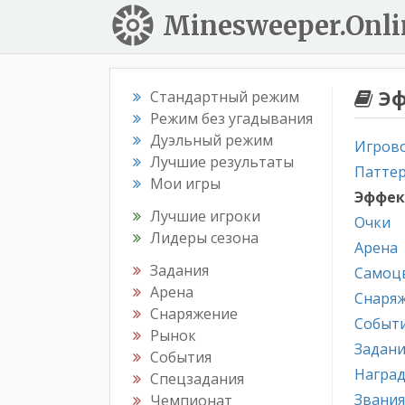
Minesweeper.Onli
Эф
Стандартный режим
Режим без угадывания
Дуэльный режим
Игрово
Лучшие результаты
Патте
Мои игры
Эффек
Лучшие игроки
Очки
Лидеры сезона
Арена
Задания
Самоц
Арена
Снаря
Снаряжение
Событ
Рынок
Задани
События
Награ
Спецзадания
Звания
Чемпионат