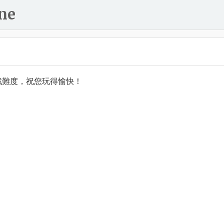
ne
戲難度，祝您玩得愉快！