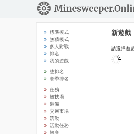
Minesweeper.Onli
新遊戲
標準模式
無猜模式
多人對戰
請選擇遊
排名
我的遊戲
總排名
賽季排名
任務
競技場
裝備
交易市場
活動
活動任務
競賽