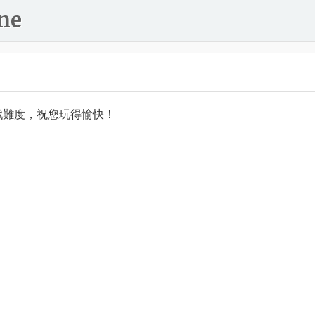
ne
戲難度，祝您玩得愉快！