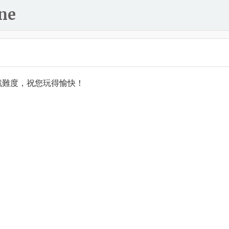
ne
戲難度，祝您玩得愉快！