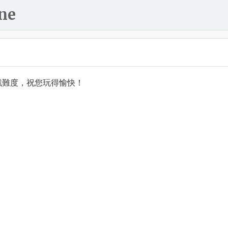
ne
戲難度，祝您玩得愉快！