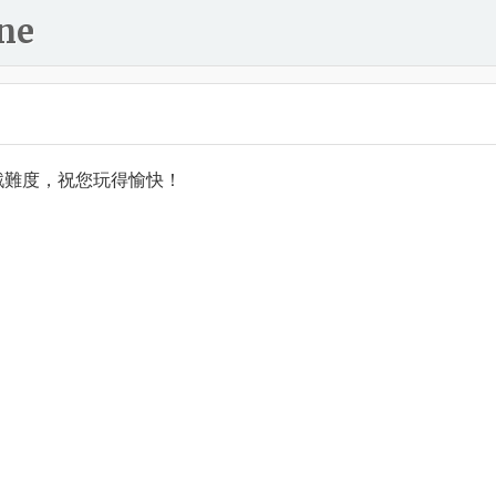
ne
戲難度，祝您玩得愉快！