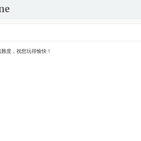
ne
戲難度，祝您玩得愉快！