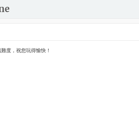
ne
戲難度，祝您玩得愉快！