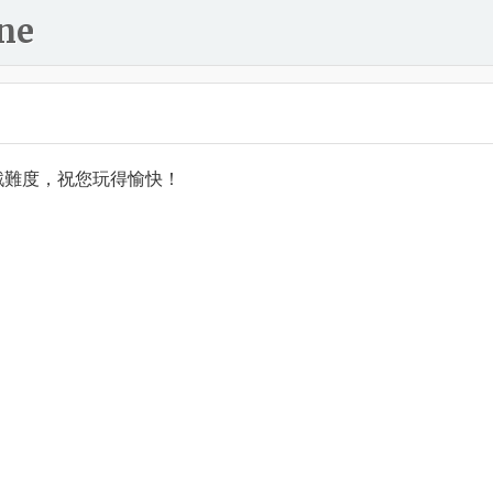
ne
戲難度，祝您玩得愉快！