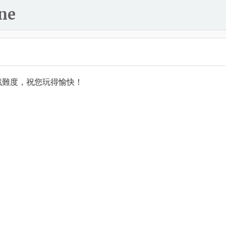
ne
戲難度，祝您玩得愉快！