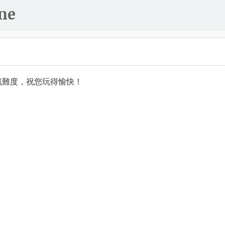
ne
戲難度，祝您玩得愉快！