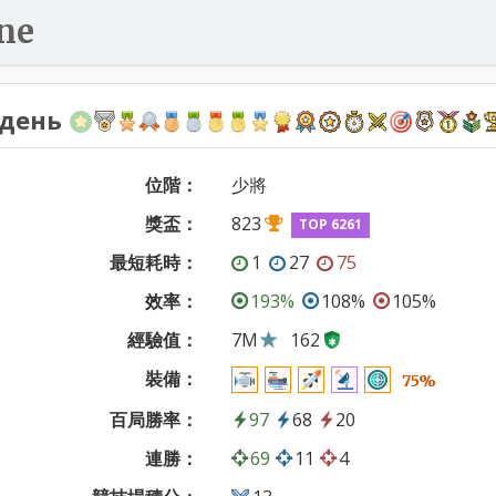
ne
день
位階：
少將
獎盃：
823
TOP 6261
最短耗時：
1
27
75
效率：
193%
108%
105%
經驗值：
7M
162
裝備：
75%
百局勝率：
97
68
20
連勝：
69
11
4