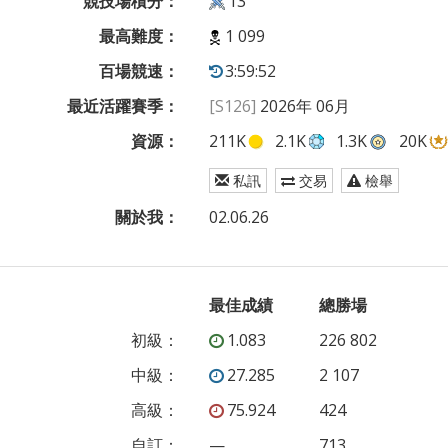
競技場積分：
13
最高難度：
1 099
百場競速：
3:59:52
最近活躍賽季：
[S126]
2026年 06月
資源：
211K
2.1K
1.3K
20K
私訊
交易
檢舉
關於我：
02.06.26
最佳成績
總勝場
初級
：
1.083
226 802
中級
：
27.285
2 107
高級
：
75.924
424
自訂
：
—
713