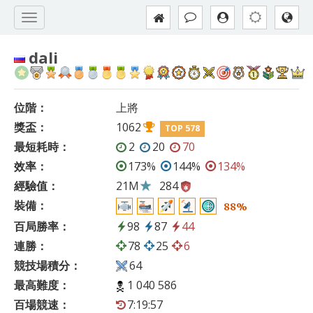
dali
位階：
上將
獎盃：
1062
TOP 578
最短耗時：
2
20
70
效率：
173%
144%
134%
經驗值：
21M
284
裝備：
88%
百局勝率：
98
87
44
連勝：
78
25
6
競技場積分：
64
最高難度：
1 040 586
百場競速：
7:19:57