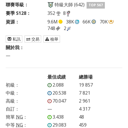
聯賽等級：
特級大師 (642)
TOP 567
賽季 S128：
352
8
資源：
9.6M
38K
66K
70K
748
2
私訊
交易
檢舉
關於我：
—
最佳成績
總勝場
初級
：
2.088
19 857
中級
：
20.538
7 821
高級
：
70.047
2 961
自訂
：
—
4 317
簡單
NG
：
3.438
48
中等
NG
：
29.083
459