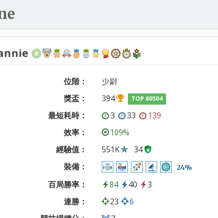
ne
annie
位階：
少尉
獎盃：
394
TOP 60504
最短耗時：
3
33
139
效率：
109%
經驗值：
551K
34
裝備：
24%
百局勝率：
84
40
3
連勝：
23
6