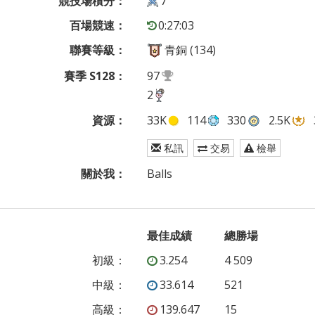
競技場積分：
7
百場競速：
0:27:03
聯賽等級：
青銅 (134)
賽季 S128：
97
2
資源：
33K
114
330
2.5K
私訊
交易
檢舉
關於我：
Balls
最佳成績
總勝場
初級
：
3.254
4 509
中級
：
33.614
521
高級
：
139.647
15