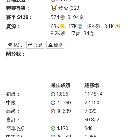
聯賽等級：
黃金 (323)
賽季 S128：
574
3194
資源：
63K
17K
48K
3.1K
9.2K
17
34
私訊
交易
檢舉
關於我：
—
最佳成績
總勝場
初級
：
1.856
117 814
中級
：
22.380
22 160
高級
：
80.639
7 020
自訂
：
—
50 822
簡單
NG
：
4.170
948
中等
NG
：
26.234
1 255