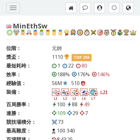
MinEthSw
位階：
元帥
獎盃：
1110
TOP 256
最短耗時：
1
22
80
效率：
188%
176%
146%
經驗值：
56M
510
裝備：
21
L
L3
L2
L3
L6
L7
百局勝率：
100
88
49
連勝：
109
29
7
競技場積分：
73
最高難度：
100 340
百場競速：
8:43:25