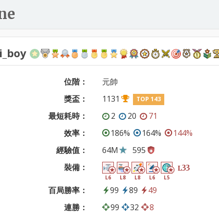
ne
i_boy
位階：
元帥
獎盃：
1131
TOP 143
最短耗時：
2
20
71
效率：
186%
164%
144%
經驗值：
64M
595
裝備：
33
L
L6
L8
L8
L6
L5
百局勝率：
99
89
49
連勝：
99
32
8