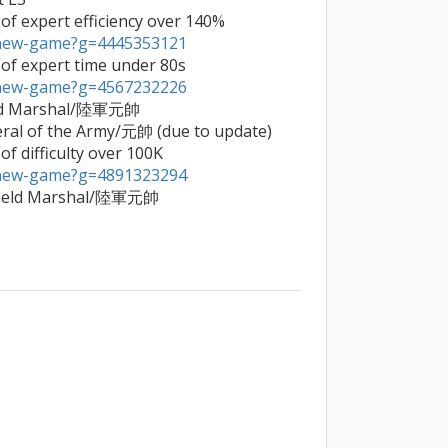
2025/03/30     First achievement of expert efficiency over 140% 
a/new-game?g=4445353121

2025/05/03     First achievement of expert time under 80s 
a/new-game?g=4567232226
ield Marshal/陸軍元帥

eral of the Army/元帥 (due to update)

2025/08/03     First achievement of difficulty over 100K 
a/new-game?g=4891323294
 Field Marshal/陸軍元帥
