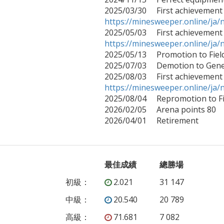
https://minesweeper.online/j
https://minesweeper.online/j

2025/05/13     Promotion to F
2025/07/03     Demotion to Gen
https://minesweeper.online/j

2025/08/04     Repromotion to
2026/02/05     Arena points 80

2026/04/01     Retirement
最佳成績
總勝場
初級
：
2.021
31 147
中級
：
20.540
20 789
高級
：
71.681
7 082