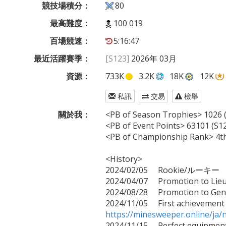
競技場積分：
80
最高難度：
100 019
百場競速：
5:16:47
最近活躍賽季：
[S123]
2026年 03月
資源：
733K
3.2K
18K
12K
私訊
交易
檢舉
關於我：
<PB of Season Trophies> 1026 (S
<PB of Event Points> 63101 (S120
<PB of Championship Rank> 4th (
<History>

2024/02/05     Rookie/ルーキー

2024/04/07     Promotion to Li
2024/08/28     Promotion to Ge
https://minesweeper.online/j

2024/11/15     Perfect equipment