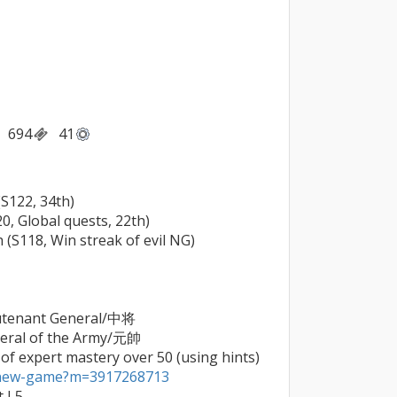
694
41
122, 34th)

, Global quests, 22th)

S118, Win streak of evil NG)

eutenant General/中将

neral of the Army/元帥

2024/11/05     First achievement of expert mastery over 50 (using hints) 
a/new-game?m=3917268713
 L5
