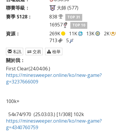
聯賽等級：
大師 (577)
賽季 S128：
838
TOP 31
16957
TOP 10
資源：
269K
11K
13K
2K
713
5
私訊
交易
檢舉
關於我：
https://minesweeper.online/ko/new-game?
g=3237666009
100k+

https://minesweeper.online/ko/new-game?
g=4340760759