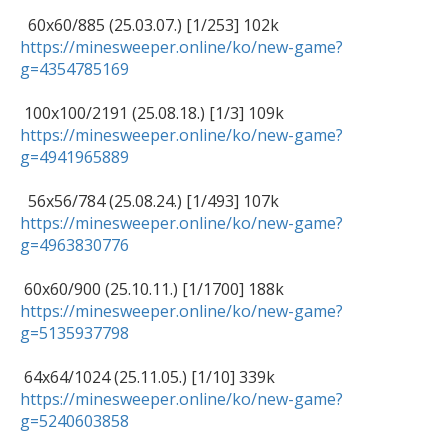
https://minesweeper.online/ko/new-game?
g=4354785169
https://minesweeper.online/ko/new-game?
g=4941965889
https://minesweeper.online/ko/new-game?
g=4963830776
https://minesweeper.online/ko/new-game?
g=5135937798
https://minesweeper.online/ko/new-game?
g=5240603858