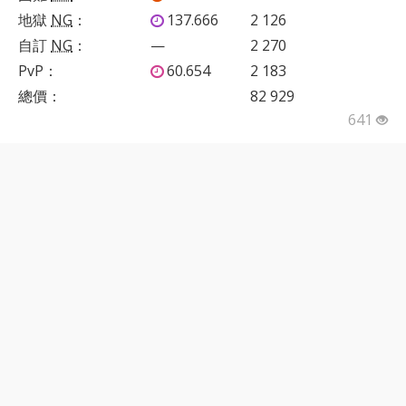
地獄
NG
：
137.666
2 126
自訂
NG
：
—
2 270
PvP
：
60.654
2 183
總價：
82 929
641