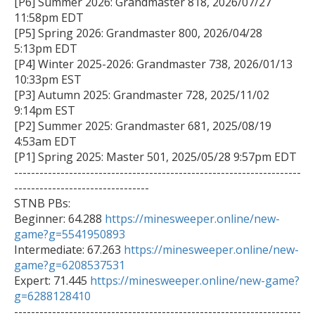
[P6] Summer 2026: Grandmaster 818, 2026/07/27 
11:58pm EDT

[P5] Spring 2026: Grandmaster 800, 2026/04/28 
5:13pm EDT

[P4] Winter 2025-2026: Grandmaster 738, 2026/01/13 
10:33pm EST

[P3] Autumn 2025: Grandmaster 728, 2025/11/02 
9:14pm EST

[P2] Summer 2025: Grandmaster 681, 2025/08/19 
4:53am EDT

[P1] Spring 2025: Master 501, 2025/05/28 9:57pm EDT

--------------------------------------------------------------------
--------------------------------

STNB PBs:

Beginner: 64.288 
https://minesweeper.online/new-
game?g=5541950893

Intermediate: 67.263 
https://minesweeper.online/new-
game?g=6208537531

Expert: 71.445 
https://minesweeper.online/new-game?
g=6288128410

--------------------------------------------------------------------