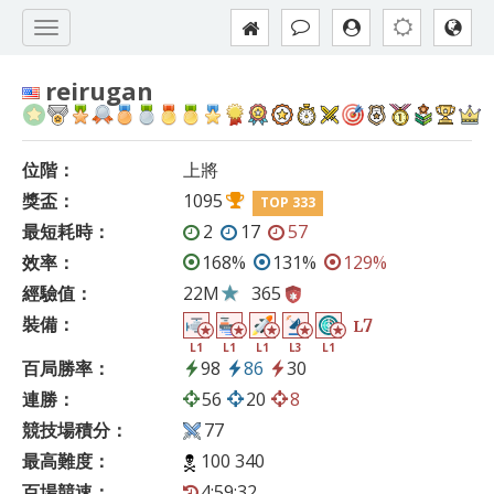
reirugan
位階：
上將
獎盃：
1095
TOP 333
最短耗時：
2
17
57
效率：
168%
131%
129%
經驗值：
22M
365
裝備：
7
L
L1
L1
L1
L3
L1
百局勝率：
98
86
30
連勝：
56
20
8
競技場積分：
77
最高難度：
100 340
百場競速：
4:59:32