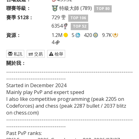
聯賽等級：
特級大師 (789)
TOP 80
賽季 S128：
729
TOP 106
6354
TOP 52
資源：
1.2M
5
420
9.7K
4
私訊
交易
檢舉
關於我：
--------------------------------------------------------------------
--------------------------------

Started in December 2024

Mainly play PvP and expert speed

I also like competitive programming (peak 2205 on 
Codeforces) and chess (peak 2287 bullet / 2037 blitz 
on chess.com)

--------------------------------------------------------------------
--------------------------------

Past PvP ranks:
