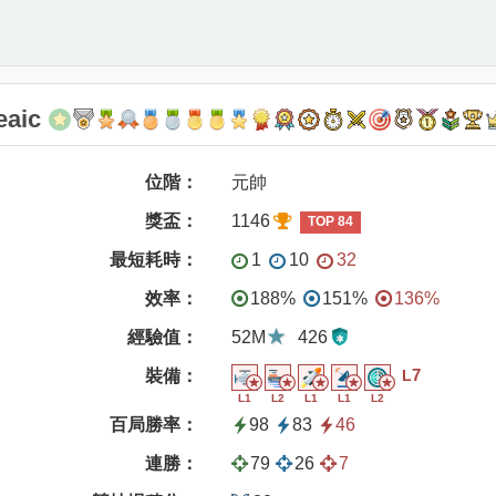
eaic
位階：
元帥
獎盃：
1146
TOP 84
最短耗時：
1
10
32
效率：
188%
151%
136%
經驗值：
52M
426
7
裝備：
L
L1
L2
L1
L1
L2
百局勝率：
98
83
46
連勝：
79
26
7