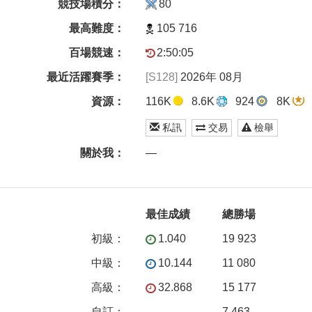
競技場積分：
80
最高難度：
105 716
百場競速：
2:50:05
最近活躍賽季：
[S128]
2026年 08月
資源：
116K
8.6K
924
8K
私訊
交易
檢舉
關於我：
—
最佳成績
總勝場
初級
：
1.040
19 923
中級
：
10.144
11 080
高級
：
32.868
15 177
自訂
：
—
7 463